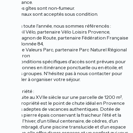
convenance.
Tous nos gîtes sont non-fumeur.
Les animaux sont acceptés sous condition.
Ouverts toute l'année, nous sommes référencés :
- Accueil Vélo, partenaire Vélo Loisirs Provence,
- Compagnon de Route, partenaire Fédération Française
de Randonnée 84,
- Marque Valeurs Parc, partenaire Parc Naturel Régional
du Luberon
- Des conditions spécifiques d'accès sont prévues pour
les personnes en itinérance ponctuelle ou en étoile, et
pour les groupes. N'hésitez pas à nous contacter pour
vous aider à organiser votre séjour.
La propriété :
Construite au XVIIe siècle sur une parcelle de 1200 m²,
notre propriété est le point de chute idéal en Provence
pour les adeptes de vacances authentiques. Dotée de
murs en pierre épais conservant la fraicheur l'été et la
chaleur l'hiver, d'un tilleul centenaire, de cèdres, d'un
jardin ombragé, d'une piscine translucide et d'un espace
barbecue, elle offre divers espaces et un confort qui vous