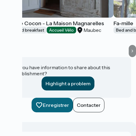
Gîte Le Cocon - La Maison Magnarelles
Fa-mille
Maubec
Bed and breakfast
Accueil Vélo
Bed and b
Do you have information to share about this
establishment?
Highlight a problem
Enregistrer
Contacter