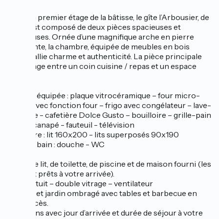
Le gîte :
Situé au premier étage de la bâtisse, le gîte l’Arbousier, de
45m², est composé de deux pièces spacieuses et
lumineuses. Ornée d’une magnifique arche en pierre
apparente, la chambre, équipée de meubles en bois
massif, allie charme et authenticité. La pièce principale
se partage entre un coin cuisine / repas et un espace
salon.
Cuisine équipée : plaque vitrocéramique – four micro-
ondes avec fonction four – frigo avec congélateur – lave-
vaisselle - cafetière Dolce Gusto – bouilloire – grille-pain
Salon : canapé - fauteuil - télévision
Chambre : lit 160x200 - lits superposés 90x190
Salle de bain : douche - WC
Linge de lit, de toilette, de piscine et de maison fourni (les
lits sont prêts à votre arrivée).
Wifi gratuit – double vitrage – ventilateur
Piscine et jardin ombragé avec tables et barbecue en
libre accès.
Locations avec jour d’arrivée et durée de séjour à votre