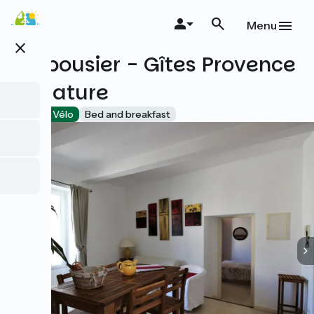
Skip
to
Menu
main
close
content
L'Arbousier - Gîtes Provence
et Nature
Accueil Vélo
Bed and breakfast