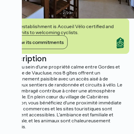
2
/
20
This establishment is Accueil Vélo certified and
commits to welcoming cyclists.
View its commitments
Description
Situés au sein d'une propriété calme entre Gordes et
Fontaine de Vaucluse, nos 8 gîtes offrent un
environnement paisible avec un accès aisé à de
nombreux sentiers de randonnée et circuits à vélo. Le
jardin ombragé contribue à créer une atmosphère
tranquille. En plein cœur du village de Cabrières
d'Avignon, vous bénéficiez d'une proximité immédiate
avec les commerces et les sites touristiques sont
facilement accessibles. L'ambiance est familiale et
conviviale, et les animaux sont chaleureusement
accueillis.