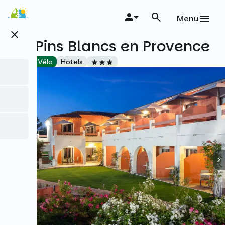
Skip
to
Menu
main
close
content
Les Pins Blancs en Provence
Accueil Vélo
Hotels