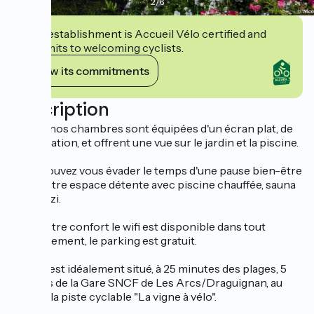
2
/
6
This establishment is Accueil Vélo certified and
commits to welcoming cyclists.
View its commitments
Description
Toutes nos chambres sont équipées d'un écran plat, de
climatisation, et offrent une vue sur le jardin et la piscine.
Vous pouvez vous évader le temps d'une pause bien-être
dans notre espace détente avec piscine chauffée, sauna
et jacuzzi.
Pour votre confort le wifi est disponible dans tout
établissement, le parking est gratuit.
L'hôtel est idéalement situé, à 25 minutes des plages, 5
minutes de la Gare SNCF de Les Arcs/Draguignan, au
pied de la piste cyclable "La vigne à vélo".