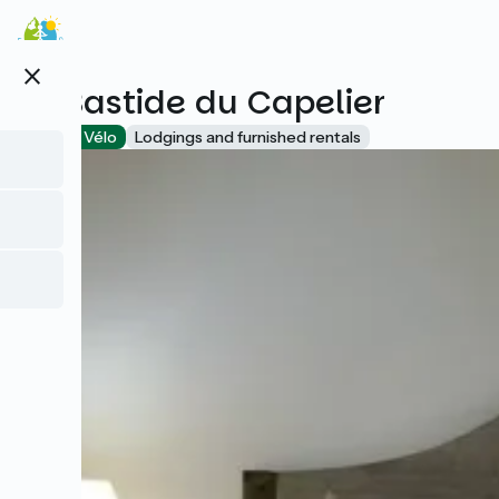
Skip
to
main
close
content
La Bastide du Capelier
Accueil Vélo
Lodgings and furnished rentals