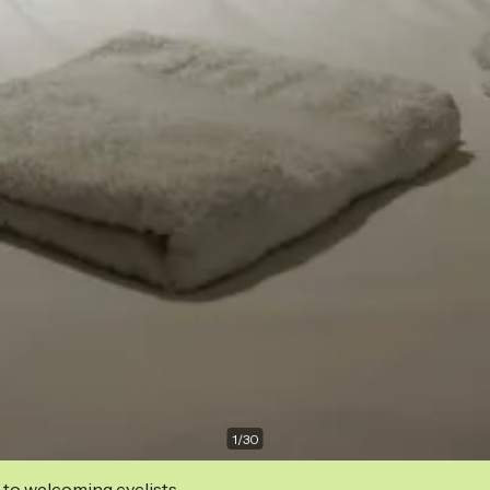
1
/
30
 to welcoming cyclists.