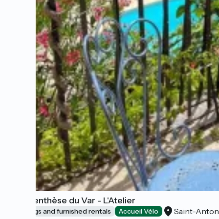
La Parenthèse du Var - L'Atelier
Saint-Anton
Lodgings and furnished rentals
Accueil Vélo