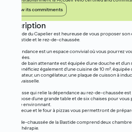
View its commitments
Description
La Bastide du Capelier est heureuse de vous proposer son c
de la Bastide et le rez-de-chaussée.
La dépendance est un espace convivial où vous pourrez vous
vos soirées.
La salle de bain attenante est équipée d’une douche et d’un s
Vous bénéficiez également d'une cuisine de 10 m², équipée
réfrigérateur, un congélateur, une plaque de cuisson à induc
et de la vaisselle.
La terrasse qui relie la dépendance au rez-de-chaussée est
Elle dispose d’une grande table et de six chaises pour vous
paysage environnant.
Le barbecue et le four à pizzas vous permettront de prépare
Le rez-de-chaussée de la Bastide comprend deux chambres, u
balnéothérapie.