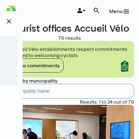
Skip
to
Menu
main
close
content
Tourist offices Accueil Vélo
79 results
Accueil Vélo establishments respect commitments
tailored to welcoming cyclists.
View commitments
Search by municipality
Page 1
Results: 1 to 24 out of 79