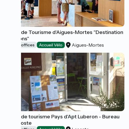
Office de Tourisme d'Aigues-Mortes "Destination
Émotions"
Aigues-Mortes
Tourist offices
Accueil Vélo
Office de tourisme Pays d'Apt Luberon - Bureau
de Lacoste