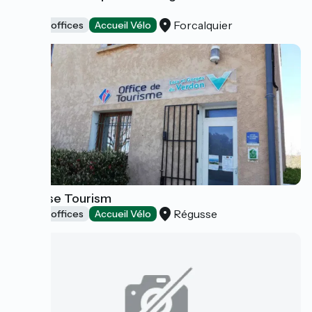
Board
Forcalquier
Tourist offices
Accueil Vélo
Régusse Tourism
Régusse
Tourist offices
Accueil Vélo