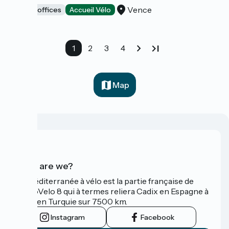
Vence
Tourist offices
Accueil Vélo
1
2
3
4
Map
Who are we?
La Méditerranée à vélo est la partie française de
l'EuroVelo 8 qui à termes reliera Cadix en Espagne à
Izmir en Turquie sur 7500 km.
Instagram
Facebook