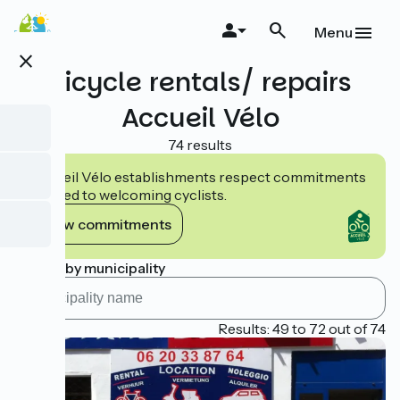
Skip
to
Menu
main
close
content
Bicycle rentals/ repairs
Accueil Vélo
74 results
Accueil Vélo establishments respect commitments
tailored to welcoming cyclists.
View commitments
Search by municipality
Page 3
Results: 49 to 72 out of 74