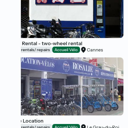
Mistral Rental - two-wheel rental
Cannes
Bicycle rentals/ repairs
Accueil Vélo
Rosalie Location
Le Grau-du-Roi
Bicycle rentals/ repairs
Accueil Vélo