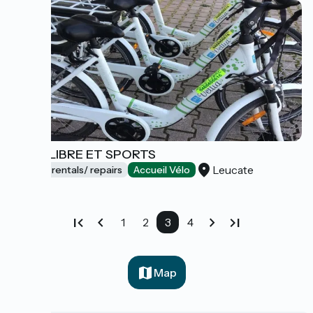
ROUE LIBRE ET SPORTS
Leucate
Bicycle rentals/ repairs
Accueil Vélo
1
2
3
4
Map