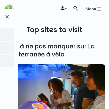
Skip
to
Menu
main
close
content
Top sites to visit
Lieux à ne pas manquer sur La
Méditerranée à vélo